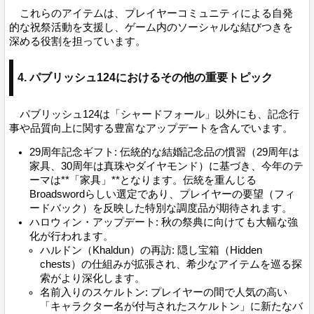
これらのアイテムは、プレイヤーコミュニティによる自発
的な祝祭活動を支援し、ゲーム内のソーシャルな結びつきを
深める役割を担っています。
4. パブリッシュ124におけるその他の重要トピック
パブリッシュ124は「シャードフォール」以外にも、記念行
事や品質向上に関する豊富なアップデートを含んでいます。
29周年記念ギフト: 伝統的な結婚記念品の慣習（29周年は
家具、30周年は真珠やダイヤモンド）に基づき、今年のテ
ーマは**「家具」**となります。伝統を重んじる
Broadswordらしい選定であり、プレイヤーの要望（フィ
ードバック）を反映した特別な調度品が期待されます。
ハロウィン・アップデート: 秋の祭典に向けても大幅な強
化が行われます。
ハルドン（Khaldun）の再訪: 隠し宝箱（Hidden
chests）の仕組みが拡張され、希少なアイテムを巡る探
索がより深化します。
名前入りのスケルトン: プレイヤーの間で人気の高い
「キャラクター名が付与されたスケルトン」に新たなバ