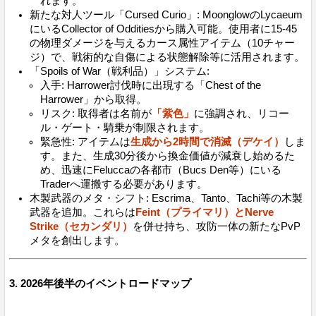
れます。
新たな対人ツール「Cursed Curio」: MoonglowのLycaeum
にいるCollector of Odditiesから購入可能。使用者に15-45
の物理ダメージを与えるカース属性アイテム（10チャー
ジ）で、戦術的な自傷による状態解除等に活用されます。
「Spoils of War（戦利品）」システム:
入手: Harrower討伐時に出現する「Chest of the
Harrower」から取得。
リスク: 取得者は名前が
「紫色」
に強調され、リコー
ル・ゲート・騎乗が制限されます。
緊急性: アイテムは
生成から2時間で消滅（デケイ）
しま
す。また、生成30分後から換金価値が減衰し始めるた
め、迅速にFeluccaの各都市（Bucs Den等）にいる
Traderへ運搬する必要があります。
木製武器のメタ・シフト: Escrima、Tanto、Tachi等の木製
武器を追加。これらは
Feint（プライマリ）とNerve
Strike（セカンダリ）
を併せ持ち、攻防一体の新たなPvP
メタを創出します。
3. 2026年後半のイベントロードマップ