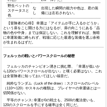
野生ペットの
な
出現した瞬間の能力や色は、君の装
ステータスと
し
備には左右されない。
色
【冒険者の心得】 幸運は「アイテムが手に入るかどうか」
という扉をこじ開ける力にはなるが、扉の向こうにある「品
物の色や中身」までは保証しない。これを理解すれば、無暗
に幸運装備に縛られず、戦場に応じた最適な装備を選ぶ余裕
が生まれるはずだ。
フェルッカの戦いとパワースクロールの秘密
フェルッカのチャンピオン湧きに挑む際、「幸運が低いか
ら120のパワースクロールが出ない」と嘆く必要はない。これ
は全冒険者に知っておいてほしい福音だ。
純粋なランダム（Luck of the draw）: スクロールのレベル
（110〜120）やスキルの種類は、プレイヤーの幸運値とは一
切関係がない。
平等のチャンス: 幸運が0の戦士も、2500の魔法使いも、
120のスクロールを手にする確率は全く同じだ。