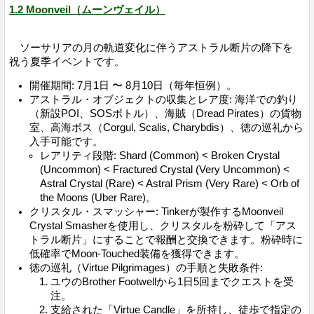
1.2 Moonveil（ムーンヴェイル）
ソーサリアの月の軌道変化に伴うアストラル断片の降下を
祝う夏季イベントです。
開催期間: 7月1日 〜 8月10日（毎年恒例）。
アストラル・オブジェクトの収集とレア度: 海洋での釣り
（新設POI、SOSボトル）、海賊（Dread Pirates）の貨物
室、高海ボス（Corgul, Scalis, Charybdis）、徳の巡礼から
入手可能です。
レアリティ段階: Shard (Common) < Broken Crystal
(Uncommon) < Fractured Crystal (Very Uncommon) <
Astral Crystal (Rare) < Astral Prism (Very Rare) < Orb of
the Moons (Uber Rare)。
クリスタル・スマッシャー: Tinkerが製作するMoonveil
Crystal Smasherを使用し、クリスタルを粉砕して「アス
トラル断片」にすることで報酬と交換できます。粉砕時に
低確率でMoon-Touched装備を獲得できます。
徳の巡礼（Virtue Pilgrimages）の手順と失敗条件:
ユウのBrother Footwellから1日5回までクエストを受
注。
支給された「Virtue Candle」を所持し、徒歩で指定の