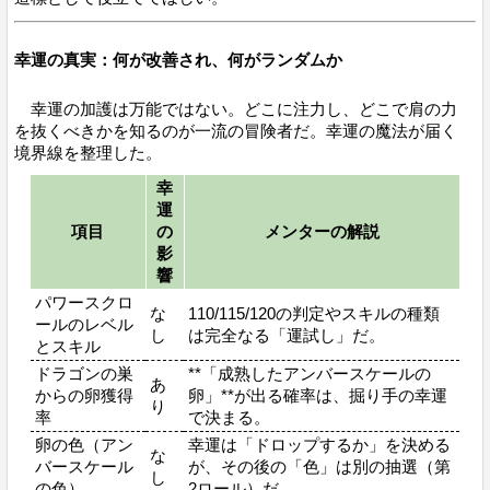
幸運の真実：何が改善され、何がランダムか
幸運の加護は万能ではない。どこに注力し、どこで肩の力
を抜くべきかを知るのが一流の冒険者だ。幸運の魔法が届く
境界線を整理した。
幸
運
項目
の
メンターの解説
影
響
パワースクロ
な
110/115/120の判定やスキルの種類
ールのレベル
し
は完全なる「運試し」だ。
とスキル
ドラゴンの巣
**「成熟したアンバースケールの
あ
からの卵獲得
卵」**が出る確率は、掘り手の幸運
り
率
で決まる。
卵の色（アン
幸運は「ドロップするか」を決める
な
バースケール
が、その後の「色」は別の抽選（第
し
の色）
2ロール）だ。