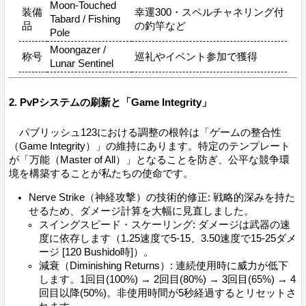
Moon-Touched
装備
幸運300・スペルチャネリング付
Tabard / Fishing
品
の釣竿など
Pole
Moongazer /
称号
巡礼やイベント参加で獲得
Lunar Sentinel
2. PvPシステムの刷新と「Game Integrity」
パブリッシュ123における調整の根幹は「ゲームの整合性
（Game Integrity）」の維持にあります。特定のテンプレート
が「万能（Master of All）」となることを防ぎ、公平な競争環
境を構築することが私たちの使命です。
Nerve Strike（神経攻撃）の技術的修正: 戦略的深みを持た
せるため、ダメージ計算を大幅に見直しました。
スイングスピード・スケーリング: ダメージは武器の速
度に依存します（1.25速度で5-15、3.50速度で15-25ダメ
ージ [120 Bushido時]）。
減衰（Diminishing Returns）: 連続使用時に威力が低下
します。1回目(100%) → 2回目(80%) → 3回目(65%) → 4
回目以降(50%)。非使用時間が5秒経過するとリセットさ