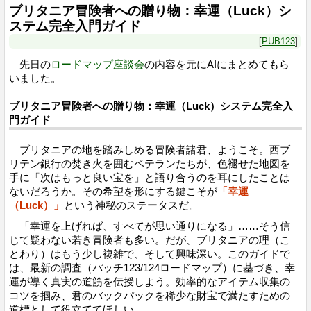
ブリタニア冒険者への贈り物：幸運（Luck）シ
ステム完全入門ガイド
PUB123
先日の
ロードマップ座談会
の内容を元にAIにまとめてもら
いました。
ブリタニア冒険者への贈り物：幸運（Luck）システム完全入
門ガイド
ブリタニアの地を踏みしめる冒険者諸君、ようこそ。西ブ
リテン銀行の焚き火を囲むベテランたちが、色褪せた地図を
手に「次はもっと良い宝を」と語り合うのを耳にしたことは
ないだろうか。その希望を形にする鍵こそが
「幸運
（Luck）」
という神秘のステータスだ。
「幸運を上げれば、すべてが思い通りになる」……そう信
じて疑わない若き冒険者も多い。だが、ブリタニアの理（こ
とわり）はもう少し複雑で、そして興味深い。このガイドで
は、最新の調査（パッチ123/124ロードマップ）に基づき、幸
運が導く真実の道筋を伝授しよう。効率的なアイテム収集の
コツを掴み、君のバックパックを稀少な財宝で満たすための
道標として役立ててほしい。