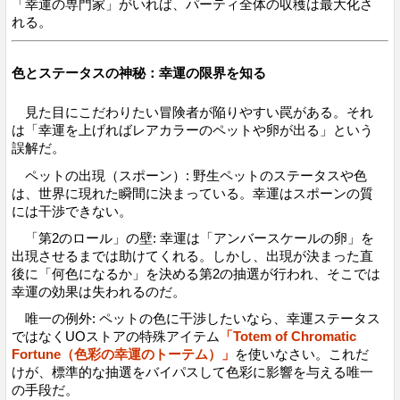
「幸運の専門家」がいれば、パーティ全体の収穫は最大化さ
れる。
色とステータスの神秘：幸運の限界を知る
見た目にこだわりたい冒険者が陥りやすい罠がある。それ
は「幸運を上げればレアカラーのペットや卵が出る」という
誤解だ。
ペットの出現（スポーン）: 野生ペットのステータスや色
は、世界に現れた瞬間に決まっている。幸運はスポーンの質
には干渉できない。
「第2のロール」の壁: 幸運は「アンバースケールの卵」を
出現させるまでは助けてくれる。しかし、出現が決まった直
後に「何色になるか」を決める第2の抽選が行われ、そこでは
幸運の効果は失われるのだ。
唯一の例外: ペットの色に干渉したいなら、幸運ステータス
ではなくUOストアの特殊アイテム
「Totem of Chromatic
Fortune（色彩の幸運のトーテム）」
を使いなさい。これだ
けが、標準的な抽選をバイパスして色彩に影響を与える唯一
の手段だ。