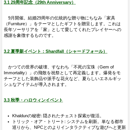
3.1 29周年記念（29th Anniversary）
9月開催。結婚29周年の伝統的な贈り物にちなみ「家具
（Furniture）」をテーマとしたギフトを贈呈します。これは
長年ソーサリアを「家」として愛してくれたプレイヤーへの
感謝を象徴するものです。
3.2 夏季新イベント：Shardfall（シャードフォール）
かつての世界の破壊、すなわち「不死の宝珠（Gem of
Immortality）」の飛散を祝祭として再定義します。爆発をモ
チーフとした装飾品や派手な花火など、夏らしいエネルギッ
シュなアイテムが導入されます。
3.3 秋季・ハロウィンイベント
Khaldunの秘密: 隠されたチェスト探索が復活。
トリック・オア・トリート: システムを刷新。単なる都市
巡りから、NPCとのよりインタラクティブな遊びへと更新