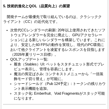
5. 技術的進化とQOL（品質向上）の展望
開発チームが最優先で取り組んでいるのは、クラシックク
ライアント（CC）の近代化です。
次世代CCレンダラーの刷新: 20年以上使用されてきたソフ
トウェアレンダラーを完全に廃止し、GPUアクセラレー
ションによる新しいレンダラーを構築しています。これに
より、安定した60 FPSの動作を実現し、現代のPC環境に
おいて他クライアントを凌駕するレスポンスを目指します
（2026年夏リリース目標）。
QOLアップデート一覧:
厩舎（Stables）UI: ペットをスタチュエット形式でプレ
ビュー表示し、管理を容易にします。
魔法の剪定ばさみ: コンテキストメニューから「一括装
飾モード切り替え」が可能に。
シャードシールド（Pub 124予定）: トークンの残りカウ
ント表示機能を追加。
スタック化: Emberfruit、Void Fragmentsがスタック可能
になります。