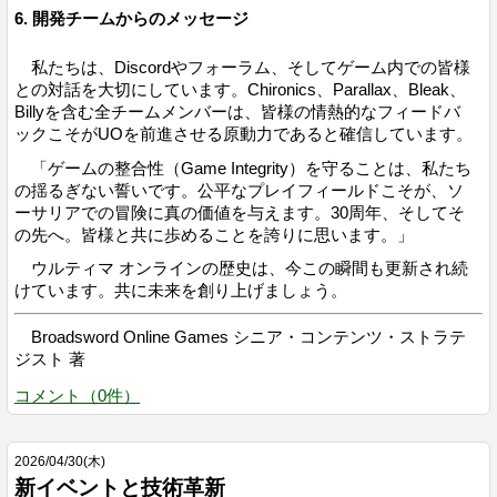
6. 開発チームからのメッセージ
私たちは、Discordやフォーラム、そしてゲーム内での皆様
との対話を大切にしています。Chironics、Parallax、Bleak、
Billyを含む全チームメンバーは、皆様の情熱的なフィードバ
ックこそがUOを前進させる原動力であると確信しています。
「ゲームの整合性（Game Integrity）を守ることは、私たち
の揺るぎない誓いです。公平なプレイフィールドこそが、ソ
ーサリアでの冒険に真の価値を与えます。30周年、そしてそ
の先へ。皆様と共に歩めることを誇りに思います。」
ウルティマ オンラインの歴史は、今この瞬間も更新され続
けています。共に未来を創り上げましょう。
Broadsword Online Games シニア・コンテンツ・ストラテ
ジスト 著
コメント
（
0
件）
2026
/
04
/
30
(木)
新イベントと技術革新