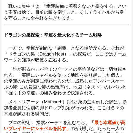
戦いに集中せよ: 「幸運装備に着替えないと損をする」とい
う不安は捨て、目前の敵を倒すこと、そしてライバルから身
を守ることに全神経を注ぎたまえ。
ドラゴンの巣探索：幸運を最大化するチーム戦略
一方で、幸運が劇的な「劇薬」となる場所がある。それが
「ドラゴンの巣（Dragon Nest）」の探索だ。ここではチーム
ワークと知識が収穫を左右する。
「誰が掘るか」が全て: パーティの平均値などは一切無視さ
れる。「実際にシャベルを使って地図を掘り起こした個人」
の幸運のみが判定に使われるのだ。成熟したアンバースケー
ルの卵: この貴重な卵の出現率は、地図（ネスト）のレベルと
「掘り手の幸運」の組み合わせで決定される。
メイトリアーク（Matriarch）討伐: 巣の主を倒した際は、参
加者全員に個別の卵ドロップ判定が行われる。ここは各々の
幸運が試される瞬間だ。
プロの戦術： 探索パーティを組むなら、
「最も幸運値が高
いプレイヤーにシャベルを託す」
のが鉄則だ。たった一人の