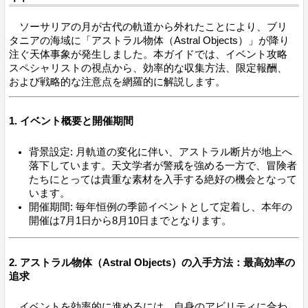
ソーサリアの月が古代の軌道から外れたことにより、ブリ
タニアの海域に「アストラル物体（Astral Objects）」が降り
注ぐ天体事象が発生しました。本ガイドでは、イベント攻略
スペシャリストの視点から、効率的な収集方法、限定報酬、
および戦略的な注意点を網羅的に解説します。
1. イベント概要と開催期間
背景設定: 月軌道の変化に伴い、アストラル断片が地上へ
落下しています。天文学者が警戒を強める一方で、冒険者
たちにとっては貴重な素材を入手する絶好の機会となって
います。
開催期間: 毎年恒例の季節イベントとして定着し、本年の
開催は7月1日から8月10日までとなります。
2. アストラル物体（Astral Objects）の入手方法：最高効率の
追求
イベントを効率的に進めるには、自身のアビリティに合わ