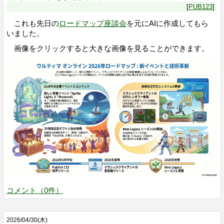
PUB123
これも先日の
ロードマップ座談会
を元にAIに作成してもら
いました。
画像をクリックすると大きな画像を見ることができます。
コメント
（
0
件）
2026
/
04
/
30
(木)