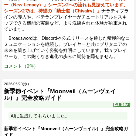
ー（New Legacy）」シーズン2への流れも見据えています。
シーズン2では、待望の「騎士道（Chivalry）」
ナラティブラ
インの導入や、ベテランプレイヤーがチュートリアルをスキ
ップできる機能の実装など、より洗練された体験が約束され
ています。
Broadswordは、Discordや公式リリースを通じた積極的なコ
ミュニケーションを継続し、プレイヤーと共にブリタニアの
未来を築き上げていく姿勢を鮮明にしています。我々プレイ
ヤーも、この飽くなき進化の歩みに期待を隠せません。
コメント
（
0
件）
2026
/
05
/
20
(水)
新季節イベント『Moonveil（ムーンヴェイ
ル）』完全攻略ガイド
PUB123
AIに生成してもらいました。
新季節イベント『Moonveil（ムーンヴェイル）』完全攻略ガ
イド