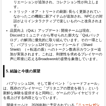
リエーションが追加され、コレクション性が向上しま
す。
トリック・オア・トリートの刷新: 長らく更新されてい
なかったこの機能に新アイテムが追加され、NPCとの対
話がよりインタラクティブで楽しいものへと改良されま
す。
品質向上（QoL）アップデート: 開発チームは現在、
Discordコミュニティから寄せられた膨大な「QoLバック
ログ」の解消に優先的に取り組んでいます。その一環とし
て、パブリッシュ124ではシャードシールド（Shard
Shield）（＝転送の盾）へのトークン数表示カウンター追
加が実装されます。これは、利便性を求めるプレイヤーの
声に即座に応えるBroadswordの姿勢を象徴しています。
5. 結論と今後の展望
パブリッシュ124、そして新イベント「シャードフォール」
は、既存のプレイヤーに「ブリタニアの歴史を祝う」という
新鮮な体験を提供すると同時に、ゲームのプレイヤビリティ
を底上げする内容となっています。
開発チームは、2026年秋に予定されている
「ニューレガシ