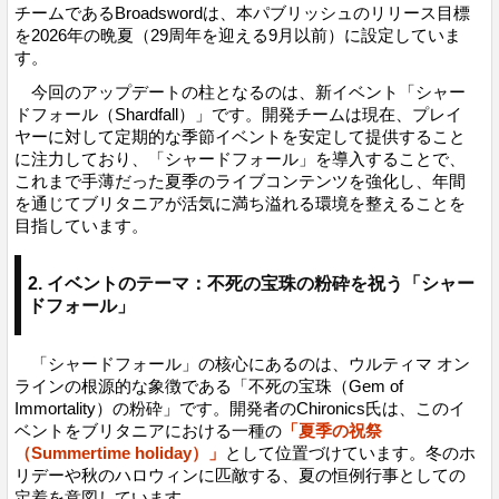
チームであるBroadswordは、本パブリッシュのリリース目標
を2026年の晩夏（29周年を迎える9月以前）に設定していま
す。
今回のアップデートの柱となるのは、新イベント「シャー
ドフォール（Shardfall）」です。開発チームは現在、プレイ
ヤーに対して定期的な季節イベントを安定して提供すること
に注力しており、「シャードフォール」を導入することで、
これまで手薄だった夏季のライブコンテンツを強化し、年間
を通じてブリタニアが活気に満ち溢れる環境を整えることを
目指しています。
2. イベントのテーマ：不死の宝珠の粉砕を祝う「シャー
ドフォール」
「シャードフォール」の核心にあるのは、ウルティマ オン
ラインの根源的な象徴である「不死の宝珠（Gem of
Immortality）の粉砕」です。開発者のChironics氏は、このイ
ベントをブリタニアにおける一種の
「夏季の祝祭
（Summertime holiday）」
として位置づけています。冬のホ
リデーや秋のハロウィンに匹敵する、夏の恒例行事としての
定着を意図しています。