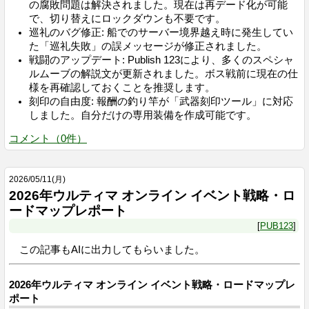
の腐敗問題は解決されました。現在は再デード化が可能
で、切り替えにロックダウンも不要です。
巡礼のバグ修正: 船でのサーバー境界越え時に発生してい
た「巡礼失敗」の誤メッセージが修正されました。
戦闘のアップデート: Publish 123により、多くのスペシャ
ルムーブの解説文が更新されました。ボス戦前に現在の仕
様を再確認しておくことを推奨します。
刻印の自由度: 報酬の釣り竿が「武器刻印ツール」に対応
しました。自分だけの専用装備を作成可能です。
コメント
（
0
件）
2026
/
05
/
11
(月)
2026年ウルティマ オンライン イベント戦略・ロ
ードマップレポート
PUB123
この記事もAIに出力してもらいました。
2026年ウルティマ オンライン イベント戦略・ロードマップレ
ポート