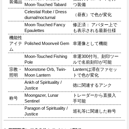
装備品
Moon-Touched Tabard
つ装備
Celestial Robe / Dress
（昼夜）で色が変化
diurnal/nocturnal
Moon-Touched Fancy
修正済： アバター上で
Epaulettes
も表示される最新仕様
機能性
アイテ
Polished Moonveil Gem
幸運像として機能
ム
Moon-Touched Fishing
幸運300付与。刻印ツー
Pole
ルで名前刻印が可能
宗教・
Moonstone Orb, Twin-
Lanternは滞在ファセッ
照明
Moon Lantern
トで色が変化
Ankh of Spirituality /
徳に関連するアンク
Justice
Moongazer, Lunar
トレーダーから直接入
称号
Sentinel
手可能
Paragon of Spirituality /
巡礼等に関連した称号
Justice