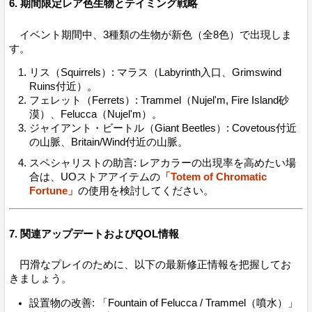
6. 期間限定レア色生物とテイミング戦略
イベント期間中、3種類の生物が新色（全8色）で出現しま
す。
リス（Squirrels）: マラス（Labyrinth入口、Grimswind
Ruins付近）。
フェレット（Ferrets）: Trammel（Nujel'm, Fire Island砂
漠）、Felucca（Nujel'm）。
ジャイアント・ビートル（Giant Beetles）: Covetous付近
の山脈、Britain/Wind付近の山脈。
スペシャリストの助言: レアカラーの出現率を高めたい場
合は、UOストアアイテムの
「Totem of Chromatic
Fortune」
の使用を検討してください。
7. 関連アップデートおよびQOL情報
円滑なプレイのために、以下の最新修正情報を把握してお
きましょう。
設置物の改善: 「Fountain of Felucca / Trammel（噴水）」