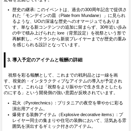
歴史の継承: このイベントは、過去の300周年記念で提供さ
れた「モンデインの皿（Plate from Mundane）」に見られ
るような、UOの深遠な歴史へのオマージュでもありま
す。単なる新コンテンツの追加に留まらず、30年近い歩み
の中で積み上げられた lore（背景設定）を祝祭という形で
再解釈し、ベテランから新規プレイヤーまでが歴史の重み
を感じられる設計となっています。
3. 導入予定のアイテムと報酬の詳細
祝祭を彩る報酬として、これまでの戦利品とは一線を画
す、視覚的・インタラクティブなアイテムの導入が予定され
ています。これらは「祝祭をより賑やかで生き生きとしたも
のにする」という開発側の強い意図が反映されています。
花火（Pyrotechnics）: ブリタニアの夜空を華やかに彩る
演出用アイテム。
爆発する装飾アイテム（Explosive decorative items）: プ
レイヤー同士の集まりや住宅の装飾において、活気ある雰
囲気を演出するギミック付きのアイテム。