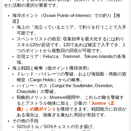
せた活動の選択が重要です。
海洋ポイント（Ocean Points-of-Interest）での釣り【推
奨】
海上の「泡立っているエリア」で釣りを行うことで入手
可能です。
スペシャリストの助言: 収集効率を最大化するには釣り
スキル120が必須です。120であれば確定で入手でき、1
つのポイントから複数回の回収が可能です。
出現エリア：Felucca、Trammel、Tokuno Islandsの各海
域。
海上戦闘と略奪（徳ポイント獲得併用）
ドレッド・パイレーツの撃破、および海賊船・商船の貨
物室（Cargo Holds）からの略奪。
ハイシー・ボス（Corgul the Soulbinder, Osiredon,
Charybdis）の撃破。
戦略的メリット: Moonveil期間中、これらの敵を撃破す
るとアストラル物体に加え、少量の
「Justice（正
義）」の徳ポイント
を獲得できます。戦闘能力に自信が
ある場合は、徳稼ぎを兼ねた周回が有効です。
その他の手段
SOSボトル／SOSチェストの引き揚げ。