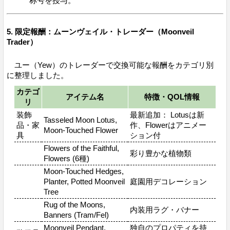
称号を授与。
5. 限定報酬：ムーンヴェイル・トレーダー（Moonveil
Trader）
ユー（Yew）のトレーダーで交換可能な報酬をカテゴリ別
に整理しました。
カテゴ
アイテム名
特徴・QOL情報
リ
装飾
最新追加： Lotusは新
Tasseled Moon Lotus,
品・家
作、Flowerはアニメー
Moon-Touched Flower
具
ション付
Flowers of the Faithful,
彩り豊かな植物類
Flowers (6種)
Moon-Touched Hedges,
Planter, Potted Moonveil
庭園用デコレーション
Tree
Rug of the Moons,
内装用ラグ・バナー
Banners (Tram/Fel)
Moonveil Pendant,
独自のプロパティを持