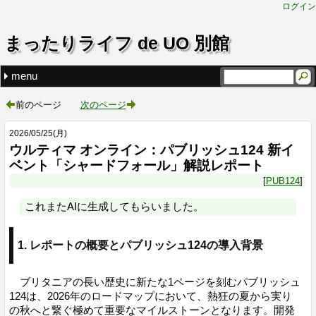
ログイン
まったりライフ de UO 別館
menu
最近の記事
タグ
ウルティマ オンライン：パブリッシュ124 新イベント「
新季節イベント『Moonveil（ムーンヴェイル）』完全攻略
2026年ウルティマ オンライン イベント戦略・ロードマッ
新イベントと技術革新
ブリタニア冒険者への贈り物：幸運（Luck）システム完全
お知らせ (1)
PUB123 (4)
PUB124 (1)
前のページ
次のページ
2026
/
05
/
25
(月)
ウルティマ オンライン：パブリッシュ124 新イ
ベント「シャードフォール」解説レポート
PUB124
これまたAIに生成してもらいました。
1. レポートの概要とパブリッシュ124の導入背景
ブリタニアの長い歴史に新たな1ページを刻むパブリッシュ
124は、2026年のロードマップにおいて、熱狂の夏から実り
の秋へと繋ぐ極めて重要なマイルストーンとなります。開発