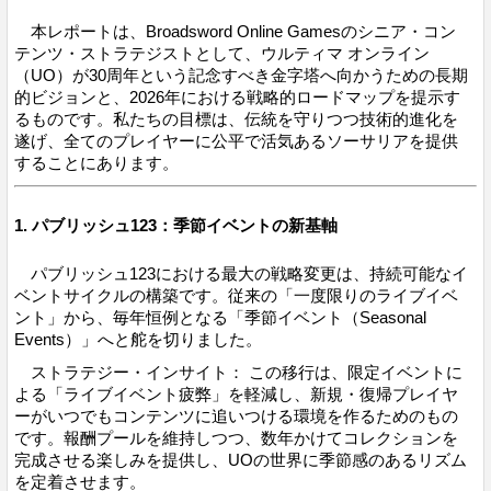
本レポートは、Broadsword Online Gamesのシニア・コン
テンツ・ストラテジストとして、ウルティマ オンライン
（UO）が30周年という記念すべき金字塔へ向かうための長期
的ビジョンと、2026年における戦略的ロードマップを提示す
るものです。私たちの目標は、伝統を守りつつ技術的進化を
遂げ、全てのプレイヤーに公平で活気あるソーサリアを提供
することにあります。
1. パブリッシュ123：季節イベントの新基軸
パブリッシュ123における最大の戦略変更は、持続可能なイ
ベントサイクルの構築です。従来の「一度限りのライブイベ
ント」から、毎年恒例となる「季節イベント（Seasonal
Events）」へと舵を切りました。
ストラテジー・インサイト： この移行は、限定イベントに
よる「ライブイベント疲弊」を軽減し、新規・復帰プレイヤ
ーがいつでもコンテンツに追いつける環境を作るためのもの
です。報酬プールを維持しつつ、数年かけてコレクションを
完成させる楽しみを提供し、UOの世界に季節感のあるリズム
を定着させます。