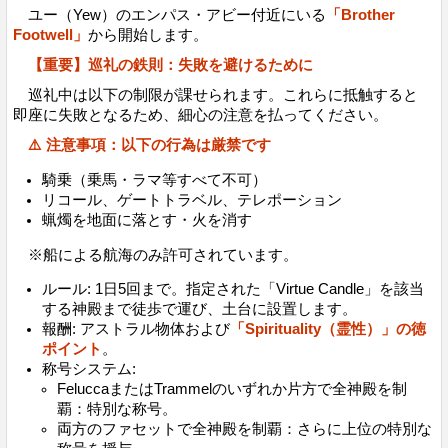
ユー（Yew）のエンパス・アビー付近にいる
「Brother
Footwell」
から開始します。
【重要】巡礼の鉄則：失敗を避けるために
巡礼中は以下の制限が課せられます。これらに抵触すると
即座に失敗となるため、細心の注意を払ってください。
⚠️ 注意事項：以下の行為は厳禁です
騎乗（乗馬・ラマ等すべて不可）
リコール、ゲートトラベル、テレポーション
蝋燭を地面に落とす・火を消す
※船による航海のみ許可されています。
ルール: 1日5回まで。指定された「Virtue Candle」を該当
する神殿まで徒歩で運び、土台に設置します。
報酬: アストラル物体および
「Spirituality（霊性）」の徳
ポイント
。
称号システム:
FeluccaまたはTrammelのいずれか片方で全神殿を制
覇：特別な称号。
両方のファセットで全神殿を制覇：さらに上位の特別な