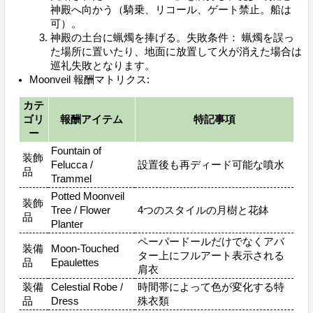
神殿へ向かう（騎乗、リコール、ゲート禁止。船は
可）。
神殿の土台に蝋燭を捧げる。失敗条件： 蝋燭を誤っ
た場所に置いたり、地面に放置して火が消えた場合は
巡礼失敗となります。
Moonveil 報酬マトリクス:
カテ
ゴリ
報酬アイテム
特記事項
ー
Fountain of
装飾
Felucca /
設置後も再ディード可能な噴水
品
Trammel
Potted Moonveil
装飾
Tree / Flower
4つのスタイルの月樹と花鉢
品
Planter
ペーパードールだけでなくアバ
装備
Moon-Touched
ター上にフルアート表示される
品
Epaulettes
肩衣
装備
Celestial Robe /
時間帯によって色が変化する特
品
Dress
殊衣類