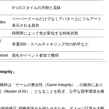
4つのスタイルの月樹と花鉢
ペーパードールだけでなくアバター上にフルアート
tes
表示される肩衣
時間帯によって色が変化する特殊衣類
/
幸運300・スペルチャネリング付の釣竿など
tinel
巡礼やイベント参加で獲得
egrity」
幹は「ゲームの整合性（Game Integrity）」の維持にあり
aster of All）」となることを防ぎ、公平な競争環境を構
攻撃）の技術的修正: 戦略的深みを持たせるため、ダメージ計算を大幅