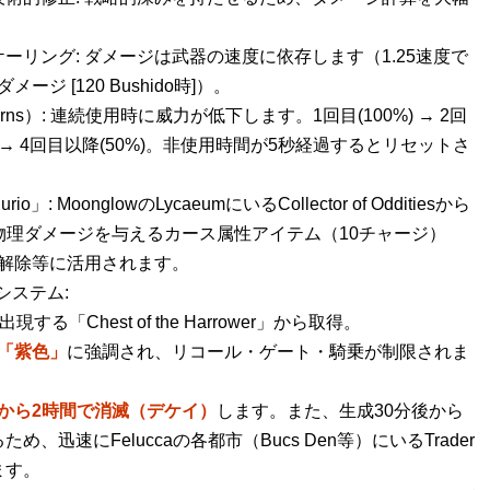
ーリング: ダメージは武器の速度に依存します（1.25速度で
ダメージ [120 Bushido時]）。
Returns）: 連続使用時に威力が低下します。1回目(100%) → 2回
65%) → 4回目以降(50%)。非使用時間が5秒経過するとリセットさ
」: MoonglowのLycaeumにいるCollector of Odditiesから
の物理ダメージを与えるカース属性アイテム（10チャージ）
解除等に活用されます。
」システム:
出現する「Chest of the Harrower」から取得。
「紫色」
に強調され、リコール・ゲート・騎乗が制限されま
から2時間で消滅（デケイ）
します。また、生成30分後から
、迅速にFeluccaの各都市（Bucs Den等）にいるTrader
ます。