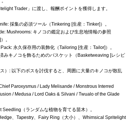
す。
telight Trader」に渡し、報酬ポイントを獲得します。
g Knife: 採集の必須ツール（Tinkering [生産：Tinker]）。
eld Guide: Mushrooms: キノコの鑑定および生息地情報の参照
k]）。
ion Pack: 永久保存用の装飾化（Tailoring [生産：Tailor]）。
: 鑑定済みキノコを飾るためのバスケット（Basketweaving [レシピ
sion（対象ボス）: 以下のボスを討伐すると、周囲に大量のキノコが散乱
 Chief Paroxysmus / Lady Melisande / Monstrous Interred
fusion / Medusa / Lord Oaks & Silvani / Twualo of the Glade
ight Seedling（ランダムな植物を育てる苗木）。
Hedge、Tapestry、Fairy Ring（大小）、Whimsical Spritelight