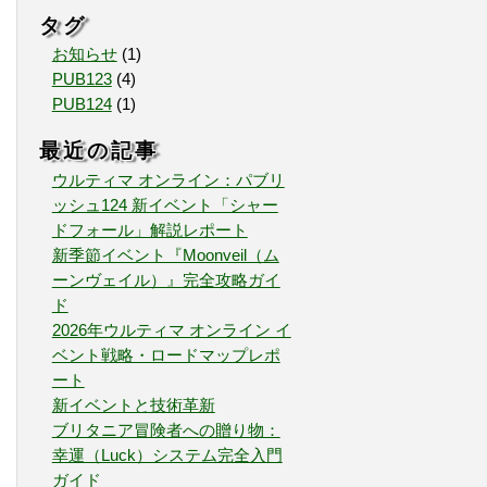
タグ
お知らせ
(
1
)
PUB123
(
4
)
PUB124
(
1
)
最近の記事
ウルティマ オンライン：パブリ
ッシュ124 新イベント「シャー
ドフォール」解説レポート
新季節イベント『Moonveil（ム
ーンヴェイル）』完全攻略ガイ
ド
2026年ウルティマ オンライン イ
ベント戦略・ロードマップレポ
ート
新イベントと技術革新
ブリタニア冒険者への贈り物：
幸運（Luck）システム完全入門
ガイド