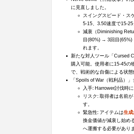
に見直しました。
スイングスピード・スケ
5-15、3.50速度で15-25
減衰（Diminishing 
目(80%) → 3回目(
れます。
新たな対人ツール「Cursed Curio
購入可能。使用者に15-45
で、戦術的な自傷による状態
「Spoils of War（戦利品）
入手: Harrower討伐時に
リスク: 取得者は名前が
す。
緊急性: アイテムは
生成
換金価値が減衰し始めるため
へ運搬する必要があり