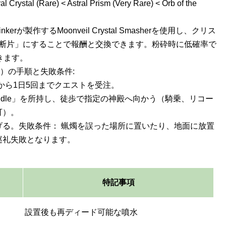
 Crystal (Rare) < Astral Prism (Very Rare) < Orb of the
erが製作するMoonveil Crystal Smasherを使用し、クリス
断片」にすることで報酬と交換できます。粉砕時に低確率で
できます。
ages）の手順と失敗条件:
twellから1日5回までクエストを受注。
 Candle」を所持し、徒歩で指定の神殿へ向かう（騎乗、リコー
可）。
げる。失敗条件： 蝋燭を誤った場所に置いたり、地面に放置
巡礼失敗となります。
特記事項
設置後も再ディード可能な噴水