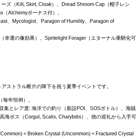
ズ（Kilt, Skirt, Cloak）、Dread Shroom Cap（帽子レシ
rings（Alchemyボーナス付）。
ast、Mycologist、Paragon of Humility、Paragon of
itelight（幸運の像効果）、Spritelight Forager（エターナル乗騎化可
うアストラル断片の降下を祝う夏季イベントです。
0日（毎年恒例）。
集とレア度: 海洋での釣り（新設POI、SOSボトル）、海賊
、高海ボス（Corgul, Scalis, Charybdis）、徳の巡礼から入手可
on) < Broken Crystal (Uncommon) < Fractured Crystal