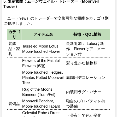
5. 限定報酬：ムーンヴェイル・トレーダー（Moonveil
Trader）
ユー（Yew）のトレーダーで交換可能な報酬をカテゴリ別
に整理しました。
カテゴ
アイテム名
特徴・QOL情報
リ
装飾
最新追加： Lotusは新
Tasseled Moon Lotus,
品・家
作、Flowerはアニメー
Moon-Touched Flower
具
ション付
Flowers of the Faithful,
彩り豊かな植物類
Flowers (6種)
Moon-Touched Hedges,
Planter, Potted Moonveil
庭園用デコレーション
Tree
Rug of the Moons,
内装用ラグ・バナー
Banners (Tram/Fel)
Moonveil Pendant,
独自のプロパティを持
装備品
Moon-Touched Tabard
つ装備
Celestial Robe / Dress
（昼夜）で色が変化