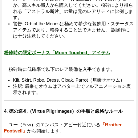
か、高スキル職人から購入してください。粉砕により得ら
れる「アストラル断片」の量は元のレアリティに比例しま
す。
警告: Orb of the Moonsは極めて希少な装飾用・ステータス
アイテムであり、粉砕することはできません。 誤操作に
は十分注意してください。
粉砕時の限定ボーナス「Moon-Touched」アイテム
粉砕時に低確率で以下のレア装備を入手できます。
Kilt, Skirt, Robe, Dress, Cloak, Parrot（肩乗せオウム）
注釈: 肩乗せオウムはアバター上でフルアニメーション表
示されます。
4. 徳の巡礼（Virtue Pilgrimages）の手順と厳格なルール
ユー（Yew）のエンパス・アビー付近にいる
「Brother
Footwell」
から開始します。