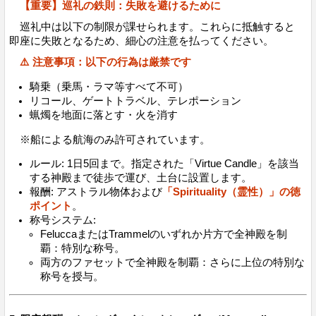
【重要】巡礼の鉄則：失敗を避けるために
巡礼中は以下の制限が課せられます。これらに抵触すると
即座に失敗となるため、細心の注意を払ってください。
⚠️ 注意事項：以下の行為は厳禁です
騎乗（乗馬・ラマ等すべて不可）
リコール、ゲートトラベル、テレポーション
蝋燭を地面に落とす・火を消す
※船による航海のみ許可されています。
ルール: 1日5回まで。指定された「Virtue Candle」を該当
する神殿まで徒歩で運び、土台に設置します。
報酬: アストラル物体および
「Spirituality（霊性）」の徳
ポイント
。
称号システム:
FeluccaまたはTrammelのいずれか片方で全神殿を制
覇：特別な称号。
両方のファセットで全神殿を制覇：さらに上位の特別な
称号を授与。