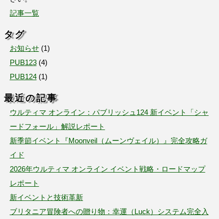
記事一覧
タグ
お知らせ
(
1
)
PUB123
(
4
)
PUB124
(
1
)
最近の記事
ウルティマ オンライン：パブリッシュ124 新イベント「シャ
ードフォール」解説レポート
新季節イベント『Moonveil（ムーンヴェイル）』完全攻略ガ
イド
2026年ウルティマ オンライン イベント戦略・ロードマップ
レポート
新イベントと技術革新
ブリタニア冒険者への贈り物：幸運（Luck）システム完全入