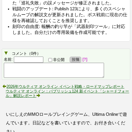
た「巡礼失敗」の誤メッセージが修正されました。
戦闘のアップデート: Publish 123により、多くのスペシャ
ルムーブの解説文が更新されました。ボス戦前に現在の仕
様を再確認しておくことを推奨します。
刻印の自由度: 報酬の釣り竿が「武器刻印ツール」に対応
しました。自分だけの専用装備を作成可能です。
コメント
（
0
件）
名前
:
?
非公開
投稿
2026年ウルティマ オンライン イベント戦略・ロードマップレポート
ウルティマ オンライン：パブリッシュ124 新イベント「シャードフォー
ル」解説レポート
いにしえのMMOロールプレイングゲーム、Ultima Onlineで遊
んでいます。日記などを書いていますので、お付き合いくだ
さい。