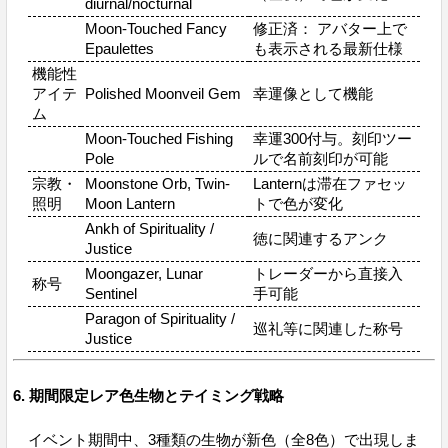
diurnal/nocturnal
Moon-Touched Fancy
修正済： アバター上で
Epaulettes
も表示される最新仕様
機能性
アイテ
Polished Moonveil Gem
幸運像として機能
ム
Moon-Touched Fishing
幸運300付与。刻印ツー
Pole
ルで名前刻印が可能
宗教・
Moonstone Orb, Twin-
Lanternは滞在ファセッ
照明
Moon Lantern
トで色が変化
Ankh of Spirituality /
徳に関連するアンク
Justice
Moongazer, Lunar
トレーダーから直接入
称号
Sentinel
手可能
Paragon of Spirituality /
巡礼等に関連した称号
Justice
6. 期間限定レア色生物とテイミング戦略
イベント期間中、3種類の生物が新色（全8色）で出現しま