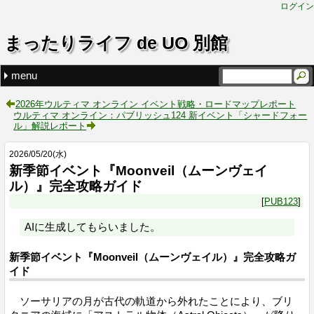
ログイン
まったりライフ de UO 別館
menu
最近の記事
タグ
ウルティマ オンライン：パブリッシュ124 新イベント「
新季節イベント『Moonveil（ムーンヴェイル）』完全攻略
2026年ウルティマ オンライン イベント戦略・ロードマッ
新イベントと技術革新
ブリタニア冒険者への贈り物：幸運（Luck）システム完全
お知らせ (1)
PUB123 (4)
PUB124 (1)
2026年ウルティマ オンライン イベント戦略・ロードマップレポート
ウルティマ オンライン：パブリッシュ124 新イベント「シャードフォー
ル」解説レポート
2026
/
05
/
20
(水)
新季節イベント『Moonveil（ムーンヴェイ
ル）』完全攻略ガイド
PUB123
AIに生成してもらいました。
新季節イベント『Moonveil（ムーンヴェイル）』完全攻略ガ
イド
ソーサリアの月が古代の軌道から外れたことにより、ブリ