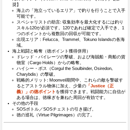
奨】
海上の「泡立っているエリア」で釣りを行うことで入手
可能です。
スペシャリストの助言: 収集効率を最大化するには釣り
スキル120が必須です。120であれば確定で入手でき、1
つのポイントから複数回の回収が可能です。
出現エリア：Felucca、Trammel、Tokuno Islandsの各海
域。
海上戦闘と略奪（徳ポイント獲得併用）
ドレッド・パイレーツの撃破、および海賊船・商船の貨
物室（Cargo Holds）からの略奪。
ハイシー・ボス（Corgul the Soulbinder, Osiredon,
Charybdis）の撃破。
戦略的メリット: Moonveil期間中、これらの敵を撃破す
るとアストラル物体に加え、少量の
「Justice（正
義）」の徳ポイント
を獲得できます。戦闘能力に自信が
ある場合は、徳稼ぎを兼ねた周回が有効です。
その他の手段
SOSボトル／SOSチェストの引き揚げ。
徳の巡礼（Virtue Pilgrimages）の完了。