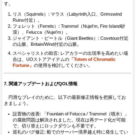
す。
リス（Squirrels）: マラス（Labyrinth入口、Grimswind
Ruins付近）。
フェレット（Ferrets）: Trammel（Nujel'm, Fire Island砂
漠）、Felucca（Nujel'm）。
ジャイアント・ビートル（Giant Beetles）: Covetous付近
の山脈、Britain/Wind付近の山脈。
スペシャリストの助言: レアカラーの出現率を高めたい場
合は、UOストアアイテムの
「Totem of Chromatic
Fortune」
の使用を検討してください。
7. 関連アップデートおよびQOL情報
円滑なプレイのために、以下の最新修正情報を把握してお
きましょう。
設置物の改善: 「Fountain of Felucca / Trammel（噴水）」
の腐敗問題は解決されました。現在は再デード化が可能
で、切り替えにロックダウンも不要です。
巡礼のバグ修正: 船でのサーバー境界越え時に発生してい