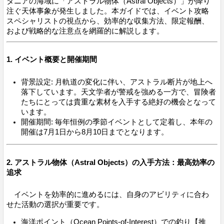
タニアの海域に「アストラル物体（Astral Objects）」が降り
注ぐ天体事象が発生しました。本ガイドでは、イベント攻略
スペシャリストの視点から、効率的な収集方法、限定報酬、
および戦略的な注意点を網羅的に解説します。
1. イベント概要と開催期間
背景設定: 月軌道の変化に伴い、アストラル断片が地上へ
落下しています。天文学者が警戒を強める一方で、冒険者
たちにとっては貴重な素材を入手する絶好の機会となって
います。
開催期間: 毎年恒例の季節イベントとして定着し、本年の
開催は7月1日から8月10日までとなります。
2. アストラル物体（Astral Objects）の入手方法：最高効率の
追求
イベントを効率的に進めるには、自身のアビリティに合わ
せた活動の選択が重要です。
海洋ポイント（Ocean Points-of-Interest）での釣り【推